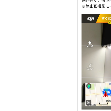
保存先が、機体
※静止画撮影モ