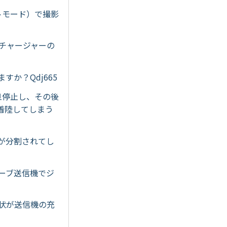
レートモード）で撮影
ーチャージャーの
すか？Qdj665
一旦停止し、その後
着陸してしまう
ルが分割されてし
スレーブ送信機でジ
形状が送信機の充