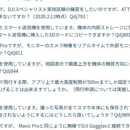
vic 2で、DJIスペシャリスト実技試験の練習をしたいのですが、AT
いですか？（2020.2.12時点）Qdj792：
vic 2とスマート送信機を使用しています。機体の内部ストレージ
マート送信機に挿入したSDカードにコピーできますか？Qdj80
vic 2 Proですが、モニターのカメラ映像をリアルタイムで外部モ
？Qdj811
vic 2を使用していますが、地図表示で画面上方を機体の機首方向
Qdj844
vic 2で飛行する際、アプリ上で最大高度制限が500mまでしか設
上上げることは出来ますでしょうか。（飛行申請については実施
vic 2を使用しています。撮った写真が全てスマホ本体にも保存さ
存されないようにするにはどうしたら良いでしょうか？Qdj989
ic 2ですが、 Mavic Proと同じように無線でDJI Gogglesと接続