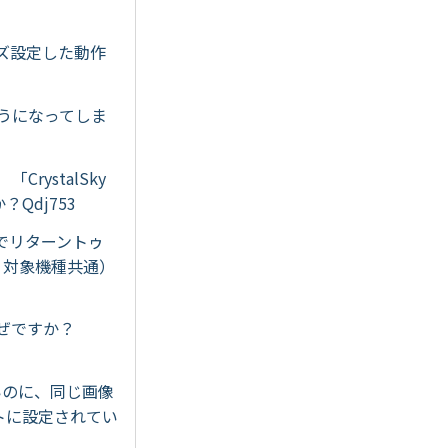
マイズ設定した動作
ようになってしま
CrystalSky
？Qdj753
動でリターントゥ
プリ対象機種共通）
なぜですか？
ないのに、同じ画像
トに設定されてい