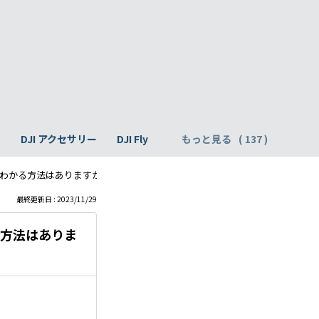
h
DJI アクセサリー
DJI Fly
もっと見る
わかる方法はありますか？（Mavicシリーズ、Phantom 4シリーズ共通）Qdj7
最終更新日 : 2023/11/29
る方法はありま