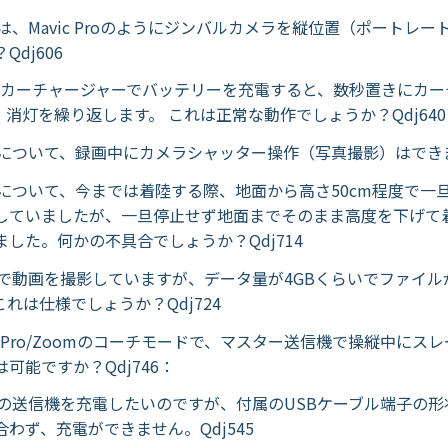
vic 2は、Mavic Proのようにジンバルカメラを縦位置（ポート
Qdj606
vic 2 カーチャージャーでバッテリーを充電すると、数秒置きにカ
・消灯を繰り返します。 これは正常な動作でしょうか？Qdj640
vic 2について、録画中にカメラシャッター操作（写真撮影）はできま
vic 2について、今までは着陸する際、地面から高さ50cm程度で
していましたが、一旦停止せず地面までそのまま高度を下げて
した。何かの不具合でしょうか？Qdj714
vic 2で動画を撮影していますが、データ量が4GBくらいでファイ
れは仕様でしょうか？Qdj724
vic 2 Pro/Zoomのコーチモードで、マスター送信機で操縦中に
可能ですか？Qdj746：
vic 2の送信機を充電したいのですが、付属のUSBケーブル端子の
わず、充電ができません。Qdj545