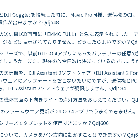
ic 2とDJI Gogglesを接続した時に、Mavic Pro同様、送信機のC
作が出来ますか？Qdj548
vic 2の送信機LCD画面に「EMMC FULL」と急に表示されました
ージなどは表示されておりません。どうしたらよいですか？Qdj
vic 2シリーズで、以前DJI GO 4アプリにあったバッテリーの任
でしょうか。また、現在の放電日数は決まっているのでしょうか?Q
 2の送信機を、DJI Assistant 2ソフトウェア（DJI Assistant 2 F
ムウェアのアップデートをおこないたいのですが、送信機とPC
DJI Assistant 2ソフトウェアが認識しません。Qdj584
vic 2の機体底面の下向きライトの点灯方法をおしえてください。Qdj
ic 2 のファームウエア更新がDJI GO 4アプリでうまくできません。Q
ic 2シリーズでタブレットを使用できますか？Qdj600
vic 2について、カメラをパン方向に動かすことはできますか？Qdj6