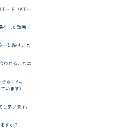
TIモード（Aモー
に保存した動画デ
1
ニターに映すこと
に合わせることは
定できません。
しています）
れてしまいます。
できますか？