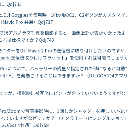
。Qdj733
ic 2とDJI Gogglesを使用時 送信機のC1、C2ボタンがカスタ
avic Pro 共通）Qdj737
vic 2で360°パノラマ写真を撮影すると、画像上部が雲がかかった
れは仕様ですか？Qdj743
kyモニターをDJI Mavic 2 Proの送信機に取り付けしたいのですが、 「
Pro/Spark 送信機取り付けブラケット」を使用すれば可能でしょうか
vic 2 Proについて、バッテリーの残量が指定された値になると自
RTH）を発動させることはできますか？（DJI GO/GO4ア
vic 2ですが、撮影時に被写体にピントが合っていないようですが
vic 2Pro/Zoomで写真撮影時に、1回しかシャッターを押してい
されていますがなぜですか？ （カメラモードはシングルショッ
GO/GO 4共通）Qdj758