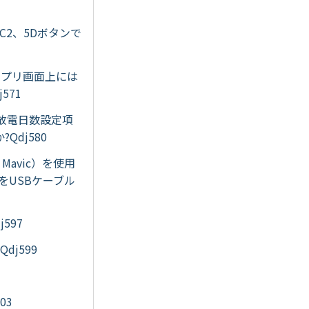
1、C2、5Dボタンで
。アプリ画面上には
571
意の放電日数設定項
dj580
or Mavic）を使用
をUSBケーブル
597
dj599
03