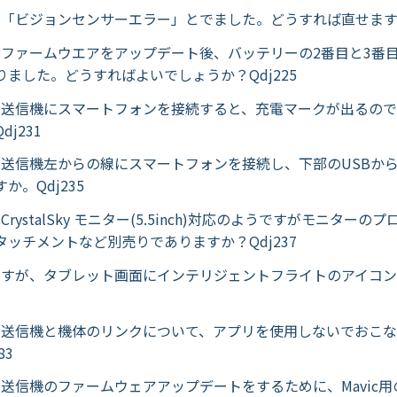
Proで「ビジョンセンサーエラー」とでました。どうすれば直せますか
Proのファームウエアをアップデート後、バッテリーの2番目と3番
りました。どうすればよいでしょうか？Qdj225
Proの送信機にスマートフォンを接続すると、充電マークが出るの
j231
Proの送信機左からの線にスマートフォンを接続し、下部のUSB
か。Qdj235
roはCrystalSky モニター(5.5inch)対応のようですがモニター
タッチメントなど別売りでありますか？Qdj237
Proですが、タブレット画面にインテリジェントフライトのアイコ
Proの送信機と機体のリンクについて、アプリを使用しないでおこ
83
Proの送信機のファームウェアアップデートをするために、Mavic