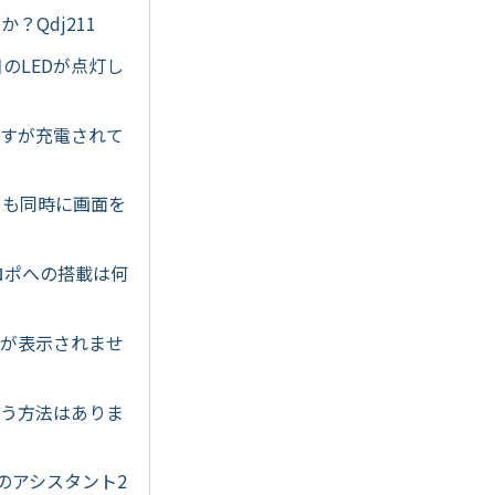
？Qdj211
目のLEDが点灯し
ですが充電されて
からも同時に画面を
のプロポへの搭載は何
ンが表示されませ
なう方法はありま
用のアシスタント2